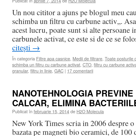
Publicat în
aprilie 7, 2014
de
H2O Molecula
Un nou cititor a ajuns pe blogul meu ca
schimba un filtru cu carbune activ„. Asa
acest lucru, poate sunt si alte persoane 
carbunele activat, ce este si de ce se fo
citești
→
În categoria
Filtre apa casnice
,
Medii de filtrare
,
Toate posturile
schimba un filtru cu carbune activat
,
CTO
,
filtru cu carbune activ
granular
,
filtru in linie
,
GAC
|
17 comentarii
NANOTEHNOLOGIA PREVINE
CALCAR, ELIMINA BACTERIIL
Publicat în
februarie 15, 2014
de
H2O Molecula
New York Times scria in 2006 despre o
bazata pe magneti bio ceramici, de 100 