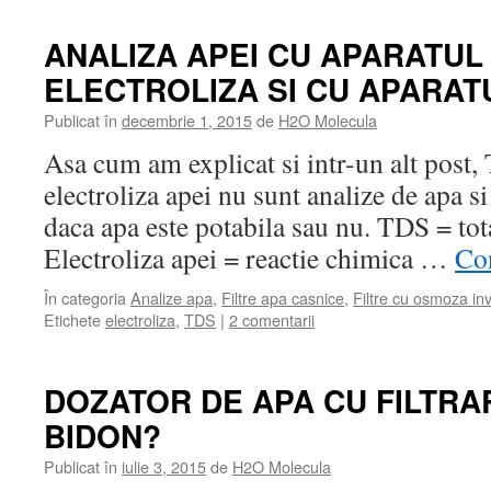
ANALIZA APEI CU APARATUL
ELECTROLIZA SI CU APARAT
Publicat în
decembrie 1, 2015
de
H2O Molecula
Asa cum am explicat si intr-un alt post,
electroliza apei nu sunt analize de apa si
daca apa este potabila sau nu. TDS = tot
Electroliza apei = reactie chimica …
Con
În categoria
Analize apa
,
Filtre apa casnice
,
Filtre cu osmoza in
Etichete
electroliza
,
TDS
|
2 comentarii
DOZATOR DE APA CU FILTRA
BIDON?
Publicat în
iulie 3, 2015
de
H2O Molecula