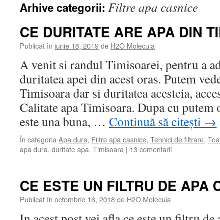
Filtre apa casnice
Arhive categorii:
CE DURITATE ARE APA DIN T
Publicat în
iunie 18, 2019
de
H2O Molecula
A venit si randul Timisoarei, pentru a ad
duritatea apei din acest oras. Putem vede
Timisoara dar si duritatea acesteia, acce
Calitate apa Timisoara. Dupa cu putem o
este una buna, …
Continuă să citești
→
În categoria
Apa dura
,
Filtre apa casnice
,
Tehnici de filtrare
,
Toa
apa dura
,
duritate apa
,
Timisoara
|
13 comentarii
CE ESTE UN FILTRU DE APA
Publicat în
octombrie 16, 2018
de
H2O Molecula
In acest post vei afla ce este un filtru de