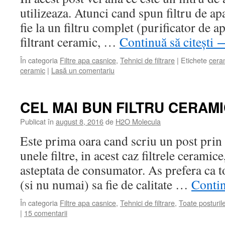
utilizeaza. Atunci cand spun filtru de a
fie la un filtru complet (purificator de ap
filtrant ceramic, …
Continuă să citești
În categoria
Filtre apa casnice
,
Tehnici de filtrare
|
Etichete
cera
ceramic
|
Lasă un comentariu
CEL MAI BUN FILTRU CERAM
Publicat în
august 8, 2016
de
H2O Molecula
Este prima oara cand scriu un post prin 
unele filtre, in acest caz filtrele ceramice
asteptata de consumator. As prefera ca to
(si nu numai) sa fie de calitate …
Contin
În categoria
Filtre apa casnice
,
Tehnici de filtrare
,
Toate posturil
|
15 comentarii