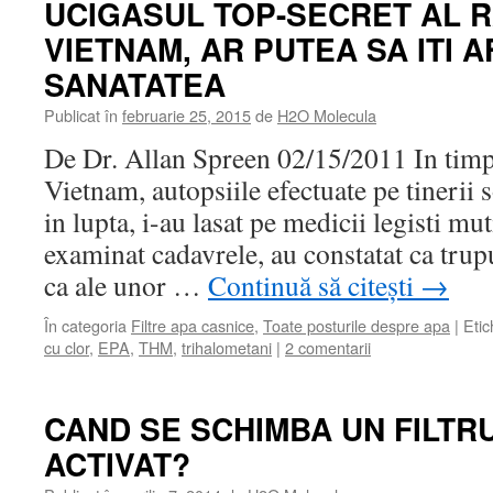
UCIGASUL TOP-SECRET AL R
VIETNAM, AR PUTEA SA ITI A
SANATATEA
Publicat în
februarie 25, 2015
de
H2O Molecula
De Dr. Allan Spreen 02/15/2011 In timp
Vietnam, autopsiile efectuate pe tinerii 
in lupta, i-au lasat pe medicii legisti m
examinat cadavrele, au constatat ca trupu
ca ale unor …
Continuă să citești
→
În categoria
Filtre apa casnice
,
Toate posturile despre apa
|
Etic
cu clor
,
EPA
,
THM
,
trihalometani
|
2 comentarii
CAND SE SCHIMBA UN FILTR
ACTIVAT?