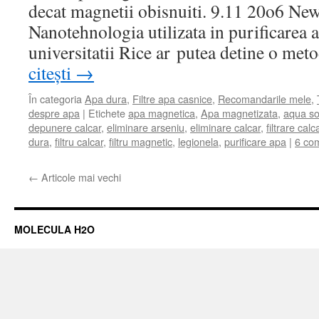
decat magnetii obisnuiti. 9.11 20o6 Ne
Nanotehnologia utilizata in purificarea a
universitatii Rice ar putea detine o me
citești
→
În categoria
Apa dura
,
Filtre apa casnice
,
Recomandarile mele
,
despre apa
|
Etichete
apa magnetica
,
Apa magnetizata
,
aqua so
depunere calcar
,
eliminare arseniu
,
eliminare calcar
,
filtrare calc
dura
,
filtru calcar
,
filtru magnetic
,
legionela
,
purificare apa
|
6 com
←
Articole mai vechi
MOLECULA H2O