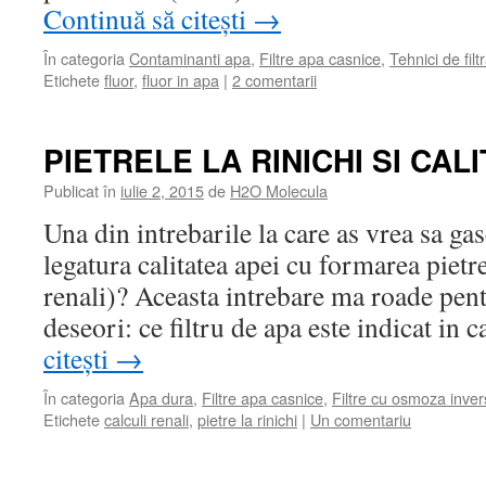
Continuă să citești
→
În categoria
Contaminanti apa
,
Filtre apa casnice
,
Tehnici de filt
Etichete
fluor
,
fluor in apa
|
2 comentarii
PIETRELE LA RINICHI SI CAL
Publicat în
iulie 2, 2015
de
H2O Molecula
Una din intrebarile la care as vrea sa ga
legatura calitatea apei cu formarea pietre
renali)? Aceasta intrebare ma roade pent
deseori: ce filtru de apa este indicat in
citești
→
În categoria
Apa dura
,
Filtre apa casnice
,
Filtre cu osmoza inve
Etichete
calculi renali
,
pietre la rinichi
|
Un comentariu