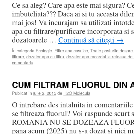
Ce sa aleg? Care apa este mai sigura? Cea
imbuteliata??? Daca ai si tu aceasta dile
mai jos! Va incurajam sa utilizati intot
apa cu filtrare/purificare incorporata si s
dozatoarele …
Continuă să citești
→
În categoria
Ecologie
,
Filtre apa casnice
,
Toate posturile despre
filtrare
,
dozator apa cu filtru
,
dozator apa racordat la reteaua de
comentariu
CUM FILTRAM FLUORUL DIN 
Publicat în
iulie 2, 2015
de
H2O Molecula
O intrebare des intalnita in comentariil
se filtreaza fluorul? Voi raspunde scurt s
ROMANIA NU SE DOZEAZA FLUOR IN
pana acum (2025) nu s-a dozat si nici 