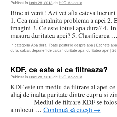
Publicat în
iunie 28, 2013
de
H2O Molecula
Bine ai venit! Azi vei afla cateva lucruri
1. Cea mai intalnita problema a apei 2. E
imagini 3. Ce este totusi apa dura? 4. In 
masura duritatea apei? 5. Clasificarea 
În categoria
Apa dura
,
Toate posturile despre apa
|
Etichete
apa
dura
,
calcar
,
depuneri de calcar
,
duritate apa
,
duritatea apei
|
26
KDF, ce este si ce filtreaza?
Publicat în
iunie 28, 2013
de
H2O Molecula
KDF este un mediu de filtrare al apei ce
aliaj de inalta puritate dintre cupru si zi
Mediul de filtrare KDF se folosest
a inlocui …
Continuă să citești
→