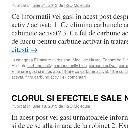
Publicat în
iunie 21, 2013
de
H2O Molecula
Ce informatii vei gasi in acest post despr
activ / activat: 1. Ce elimina carbunele ac
cabunele activat? 3. Ce fel de carbune ac
de lucru pentru carbune activat in trat
citești
→
În categoria
Eliminare miros apa
,
Medii de filtrare
,
Tehnici de filt
Etichete
carbune activ
,
carbune activ bloc
,
carbune activat
,
carb
eliminare gust si miros apa
,
filtrare cu carbune activat
,
filtre cu 
activat
,
filtru carbune activ
|
47 comentarii
CLORUL SI EFECTELE SALE 
Publicat în
iunie 18, 2013
de
H2O Molecula
In acest post vei gasi urmatoarele inform
si de ce se afla in apa de la robinet 2. Ex