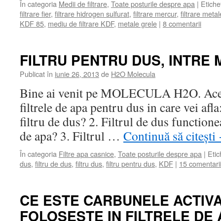
În categoria
Medii de filtrare
,
Toate posturile despre apa
|
Etiche
filtrare fier
,
filtrare hidrogen sulfurat
,
filtrare mercur
,
filtrare metal
KDF 85
,
mediu de filtrare KDF
,
metale grele
|
8 comentarii
FILTRU PENTRU DUS, INTRE 
Publicat în
iunie 26, 2013
de
H2O Molecula
Bine ai venit pe MOLECULA H2O. Acest
filtrele de apa pentru dus in care vei af
filtru de dus? 2. Filtrul de dus function
de apa? 3. Filtrul …
Continuă să citești
În categoria
Filtre apa casnice
,
Toate posturile despre apa
|
Etic
dus
,
filtru de dus
,
filtru dus
,
filtru pentru dus
,
KDF
|
15 comentari
CE ESTE CARBUNELE ACTIVAT
FOLOSESTE IN FILTRELE DE