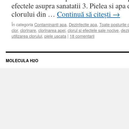
efectele asupra sanatatii 3. Pielea si apa
clorului din …
Continuă să citești
→
În categoria
Contaminanti apa
,
Dezinfectie apa
,
Toate posturile
clor
,
clorinare
,
clorinarea apei
,
clorul si efectele sale nocive
,
dezi
utilizarea clorului
,
piele uscata
|
18 comentarii
MOLECULA H2O