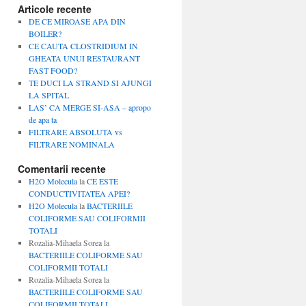
Articole recente
DE CE MIROASE APA DIN
BOILER?
CE CAUTA CLOSTRIDIUM IN
GHEATA UNUI RESTAURANT
FAST FOOD?
TE DUCI LA STRAND SI AJUNGI
LA SPITAL
LAS’ CA MERGE SI-ASA – apropo
de apa ta
FILTRARE ABSOLUTA vs
FILTRARE NOMINALA
Comentarii recente
H2O Molecula
la
CE ESTE
CONDUCTIVITATEA APEI?
H2O Molecula
la
BACTERIILE
COLIFORME SAU COLIFORMII
TOTALI
Rozalia-Mihaela Sorea
la
BACTERIILE COLIFORME SAU
COLIFORMII TOTALI
Rozalia-Mihaela Sorea
la
BACTERIILE COLIFORME SAU
COLIFORMII TOTALI