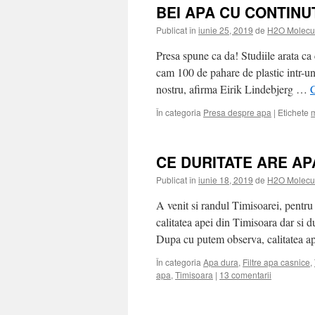
BEI APA CU CONTINU
Publicat în
iunie 25, 2019
de
H2O Molecu
Presa spune ca da! Studiile arata c
cam 100 de pahare de plastic intr-un
nostru, afirma Eirik Lindebjerg …
C
În categoria
Presa despre apa
|
Etichete
m
CE DURITATE ARE AP
Publicat în
iunie 18, 2019
de
H2O Molecu
A venit si randul Timisoarei, pentru
calitatea apei din Timisoara dar si d
Dupa cu putem observa, calitatea a
În categoria
Apa dura
,
Filtre apa casnice
,
apa
,
Timisoara
|
13 comentarii