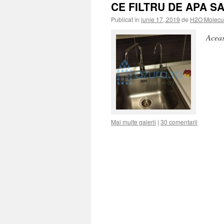
CE FILTRU DE APA S
Publicat în
iunie 17, 2019
de
H2O Molecu
Aceas
Mai multe galerii
|
30 comentarii