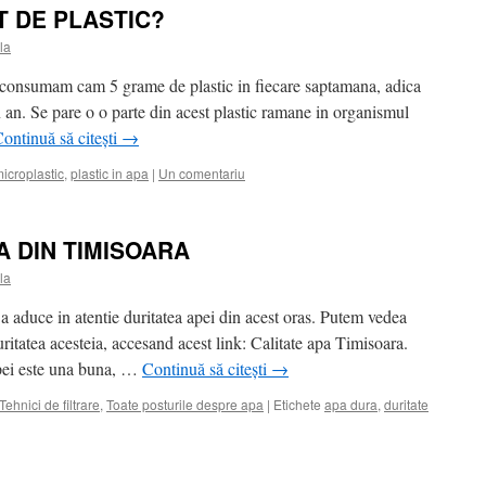
T DE PLASTIC?
la
a consumam cam 5 grame de plastic in fiecare saptamana, adica
 an. Se pare o o parte din acest plastic ramane in organismul
ontinuă să citești
→
icroplastic
,
plastic in apa
|
Un comentariu
A DIN TIMISOARA
la
 a aduce in atentie duritatea apei din acest oras. Putem vedea
uritatea acesteia, accesand acest link: Calitate apa Timisoara.
pei este una buna, …
Continuă să citești
→
Tehnici de filtrare
,
Toate posturile despre apa
|
Etichete
apa dura
,
duritate