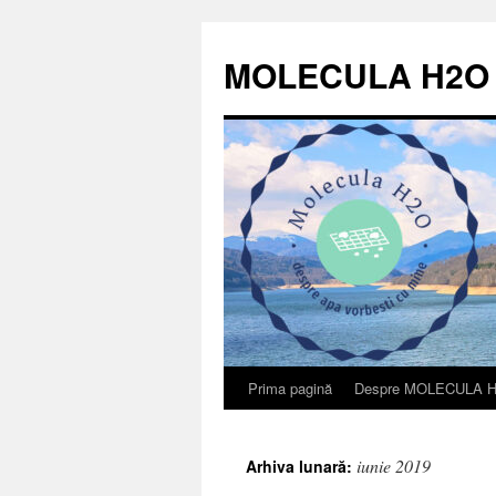
Sari
la
MOLECULA H2O
conținut
Prima pagină
Despre MOLECULA 
iunie 2019
Arhiva lunară: