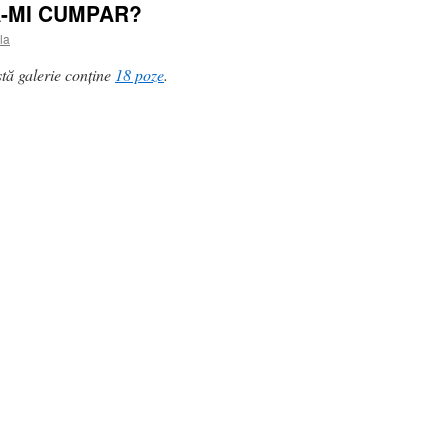
A-MI CUMPAR?
la
tă galerie conține
18 poze
.