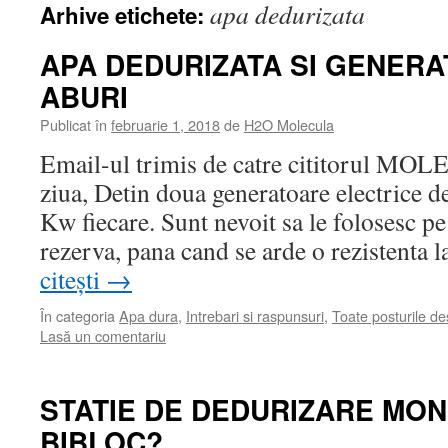
apa dedurizata
Arhive etichete:
APA DEDURIZATA SI GENER
ABURI
Publicat în
februarie 1, 2018
de
H2O Molecula
Email-ul trimis de catre cititorul 
ziua, Detin doua generatoare electrice d
Kw fiecare. Sunt nevoit sa le folosesc pe
rezerva, pana cand se arde o rezistenta 
citești
→
În categoria
Apa dura
,
Intrebari si raspunsuri
,
Toate posturile d
Lasă un comentariu
STATIE DE DEDURIZARE MO
BIBLOC?