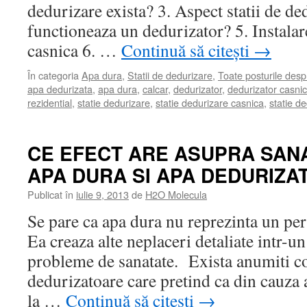
dedurizare exista? 3. Aspect statii de d
functioneaza un dedurizator? 5. Instalar
casnica 6. …
Continuă să citești
→
În categoria
Apa dura
,
Statii de dedurizare
,
Toate posturile des
apa dedurizata
,
apa dura
,
calcar
,
dedurizator
,
dedurizator casnic
rezidential
,
statie dedurizare
,
statie dedurizare casnica
,
statie de
CE EFECT ARE ASUPRA SANA
APA DURA SI APA DEDURIZA
Publicat în
iulie 9, 2013
de
H2O Molecula
Se pare ca apa dura nu reprezinta un per
Ea creaza alte neplaceri detaliate intr-un
probleme de sanatate. Exista anumiti c
dedurizatoare care pretind ca din cauza
la …
Continuă să citești
→