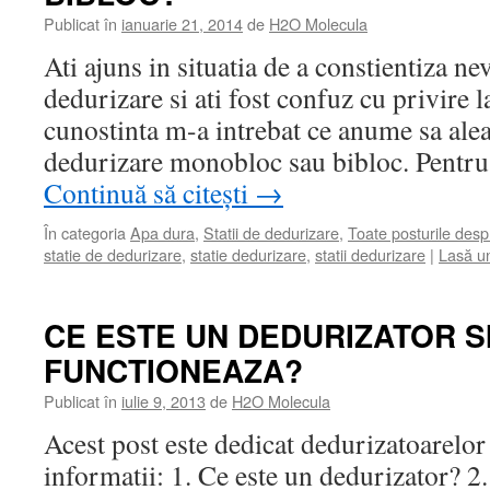
Publicat în
ianuarie 21, 2014
de
H2O Molecula
Ati ajuns in situatia de a constientiza ne
dedurizare si ati fost confuz cu privire 
cunostinta m-a intrebat ce anume sa alea
dedurizare monobloc sau bibloc. Pentru
Continuă să citești
→
În categoria
Apa dura
,
Statii de dedurizare
,
Toate posturile des
statie de dedurizare
,
statie dedurizare
,
statii dedurizare
|
Lasă u
CE ESTE UN DEDURIZATOR S
FUNCTIONEAZA?
Publicat în
iulie 9, 2013
de
H2O Molecula
Acest post este dedicat dedurizatoarelor
informatii: 1. Ce este un dedurizator? 2. 