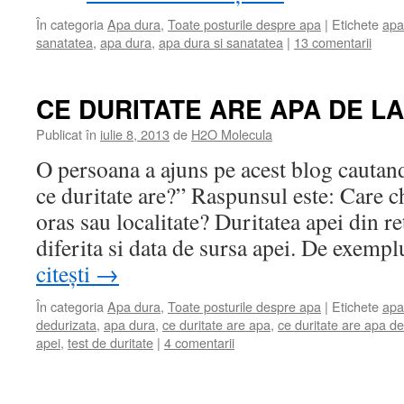
În categoria
Apa dura
,
Toate posturile despre apa
|
Etichete
apa
sanatatea
,
apa dura
,
apa dura si sanatatea
|
13 comentarii
CE DURITATE ARE APA DE L
Publicat în
iulie 8, 2013
de
H2O Molecula
O persoana a ajuns pe acest blog cautand
ce duritate are?” Raspunsul este: Care c
oras sau localitate? Duritatea apei din r
diferita si data de sursa apei. De exem
citești
→
În categoria
Apa dura
,
Toate posturile despre apa
|
Etichete
apa
dedurizata
,
apa dura
,
ce duritate are apa
,
ce duritate are apa de
apei
,
test de duritate
|
4 comentarii