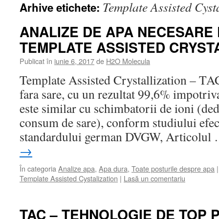
Template Assisted Cyst
Arhive etichete:
ANALIZE DE APA NECESARE
TEMPLATE ASSISTED CRYSTA
Publicat în
iunie 6, 2017
de
H2O Molecula
Template Assisted Crystallization – TAC
fara sare, cu un rezultat 99,6% impotriv
este similar cu schimbatorii de ioni (ded
consum de sare), conform studiului efec
standardului german DVGW, Articolul
→
În categoria
Analize apa
,
Apa dura
,
Toate posturile despre apa
|
Template Assisted Cystalization
|
Lasă un comentariu
TAC – TEHNOLOGIE DE TOP 