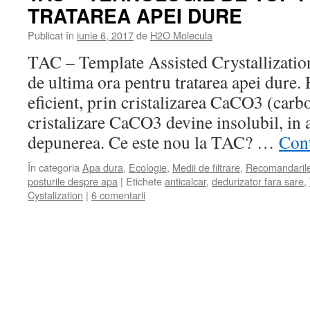
TRATAREA APEI DURE
Publicat în
iunie 6, 2017
de
H2O Molecula
TAC – Template Assisted Crystallizatio
de ultima ora pentru tratarea apei dure.
eficient, prin cristalizarea CaCO3 (carbo
cristalizare CaCO3 devine insolubil, in 
depunerea. Ce este nou la TAC? …
Cont
În categoria
Apa dura
,
Ecologie
,
Medii de filtrare
,
Recomandaril
posturile despre apa
|
Etichete
anticalcar
,
dedurizator fara sare
,
Cystalization
|
6 comentarii