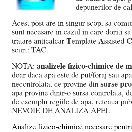
depunerilor de cal
Acest post are in singur scop, sa comu
sunt necesare in cazul in care doriti sa
T
A
C
tratare anticalcar
emplate
ssisted
scurt: TAC.
analizele fizico-chimice de m
NOTA:
doar daca apa este de put/foraj sau apa
surse pro
necontrolata, ce provine din
apa provine dintr-o sursa controlata, de
de exemplu regiile de apa, reteaua pu
NEVOIE DE ANALIZA APEI.
Analize fizico-chimice necesare pent