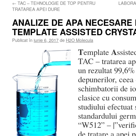
←
TAC – TEHNOLOGIE DE TOP PENTRU
LABORA
TRATAREA APEI DURE
ANALIZE DE APA NECESARE
TEMPLATE ASSISTED CRYSTA
Publicat în
iunie 6, 2017
de
H2O Molecula
T
A
emplate
ssist
TAC – tratarea ape
un rezultat 99,6%
depunerilor, ceea 
schimbatorii de io
clasice cu consum
studiului efectuat
standardului ger
“W512” – |”verifi
de tratare a apei 