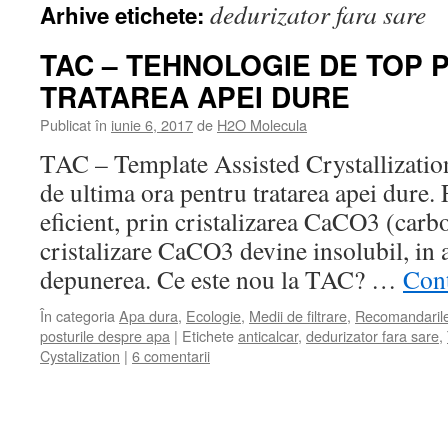
dedurizator fara sare
Arhive etichete:
TAC – TEHNOLOGIE DE TOP 
TRATAREA APEI DURE
Publicat în
iunie 6, 2017
de
H2O Molecula
TAC – Template Assisted Crystallizatio
de ultima ora pentru tratarea apei dure.
eficient, prin cristalizarea CaCO3 (carbo
cristalizare CaCO3 devine insolubil, in 
depunerea. Ce este nou la TAC? …
Cont
În categoria
Apa dura
,
Ecologie
,
Medii de filtrare
,
Recomandaril
posturile despre apa
|
Etichete
anticalcar
,
dedurizator fara sare
,
Cystalization
|
6 comentarii