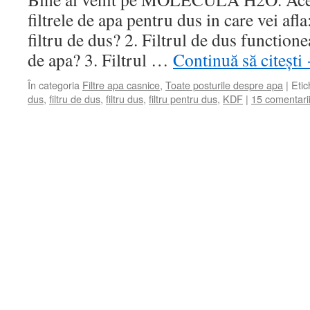
filtrele de apa pentru dus in care vei af
filtru de dus? 2. Filtrul de dus function
de apa? 3. Filtrul …
Continuă să citești
În categoria
Filtre apa casnice
,
Toate posturile despre apa
|
Etic
dus
,
filtru de dus
,
filtru dus
,
filtru pentru dus
,
KDF
|
15 comentari