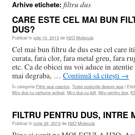
filtru dus
Arhive etichete:
CARE ESTE CEL MAI BUN FI
DUS?
Publicat în
iulie 10, 2013
de
H2O Molecula
Cel mai bun filtru de dus este cel care it
curata, fara clor, fara metal greu, fara r
etc. Ca de obicei nu voi aduce in atenti
mai degraba, …
Continuă să citești
→
În categoria
Filtre apa casnice
,
Toate posturile despre apa
|
Etic
filtru dus cu carbune activat
,
filtru dus cu kdf
,
filtru pentru dus
,
K
FILTRU PENTRU DUS, INTRE 
Publicat în
iunie 26, 2013
de
H2O Molecula
Bine ai venit pe MOLECULA H2O. Acest