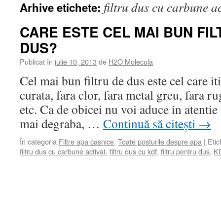
filtru dus cu carbune ac
Arhive etichete:
CARE ESTE CEL MAI BUN FI
DUS?
Publicat în
iulie 10, 2013
de
H2O Molecula
Cel mai bun filtru de dus este cel care it
curata, fara clor, fara metal greu, fara r
etc. Ca de obicei nu voi aduce in atenti
mai degraba, …
Continuă să citești
→
În categoria
Filtre apa casnice
,
Toate posturile despre apa
|
Etic
filtru dus cu carbune activat
,
filtru dus cu kdf
,
filtru pentru dus
,
K