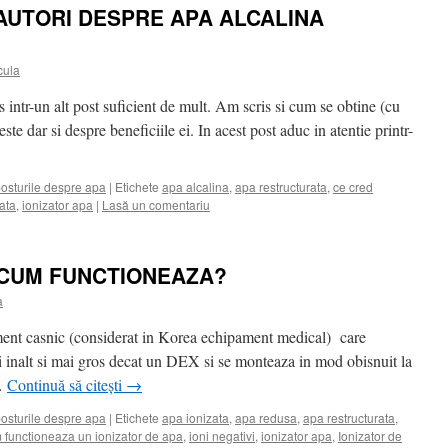
AUTORI DESPRE APA ALCALINA
cula
 intr-un alt post suficient de mult. Am scris si cum se obtine (cu
este dar si despre beneficiile ei. In acest post aduc in atentie printr-
posturile despre apa
|
Etichete
apa alcalina
,
apa restructurata
,
ce cred
ata
,
ionizator apa
|
Lasă un comentariu
– CUM FUNCTIONEAZA?
a
ment casnic (considerat in Korea echipament medical) care
i inalt si mai gros decat un DEX si se monteaza in mod obisnuit la
 …
Continuă să citești
→
posturile despre apa
|
Etichete
apa ionizata
,
apa redusa
,
apa restructurata
,
 functioneaza un ionizator de apa
,
ioni negativi
,
ionizator apa
,
Ionizator de