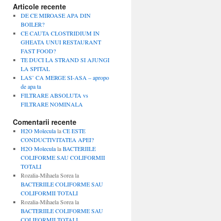
Articole recente
DE CE MIROASE APA DIN
BOILER?
CE CAUTA CLOSTRIDIUM IN
GHEATA UNUI RESTAURANT
FAST FOOD?
TE DUCI LA STRAND SI AJUNGI
LA SPITAL
LAS’ CA MERGE SI-ASA – apropo
de apa ta
FILTRARE ABSOLUTA vs
FILTRARE NOMINALA
Comentarii recente
H2O Molecula
la
CE ESTE
CONDUCTIVITATEA APEI?
H2O Molecula
la
BACTERIILE
COLIFORME SAU COLIFORMII
TOTALI
Rozalia-Mihaela Sorea
la
BACTERIILE COLIFORME SAU
COLIFORMII TOTALI
Rozalia-Mihaela Sorea
la
BACTERIILE COLIFORME SAU
COLIFORMII TOTALI