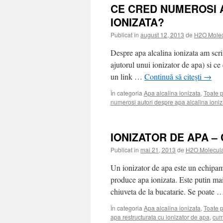
CE CRED NUMEROSI 
IONIZATA?
Publicat în
august 12, 2013
de
H2O Mole
Despre apa alcalina ionizata am scris
ajutorul unui ionizator de apa) si ce 
un link …
Continuă să citești
→
În categoria
Apa alcalina ionizata
,
Toate 
numerosi autori despre apa alcalina ioniz
IONIZATOR DE APA 
Publicat în
mai 21, 2013
de
H2O Molecul
Un ionizator de apa este un echipa
produce apa ionizata. Este putin ma
chiuveta de la bucatarie. Se poate
În categoria
Apa alcalina ionizata
,
Toate 
apa restructurata cu ionizator de apa
,
cum