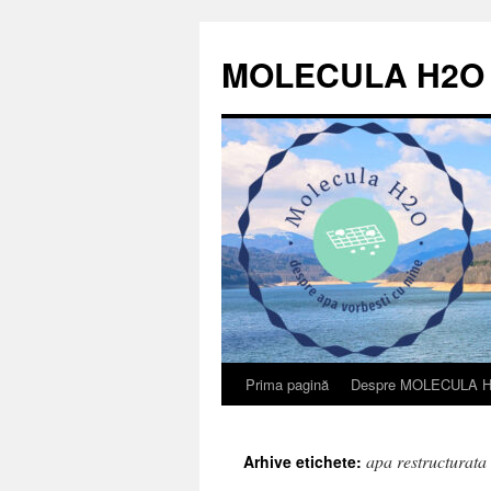
Sari
la
MOLECULA H2O
conținut
Prima pagină
Despre MOLECULA 
apa restructurata
Arhive etichete: