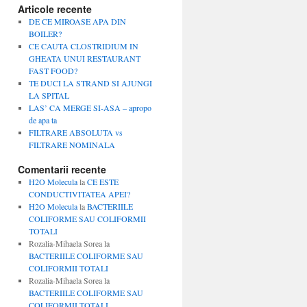
Articole recente
DE CE MIROASE APA DIN
BOILER?
CE CAUTA CLOSTRIDIUM IN
GHEATA UNUI RESTAURANT
FAST FOOD?
TE DUCI LA STRAND SI AJUNGI
LA SPITAL
LAS’ CA MERGE SI-ASA – apropo
de apa ta
FILTRARE ABSOLUTA vs
FILTRARE NOMINALA
Comentarii recente
H2O Molecula
la
CE ESTE
CONDUCTIVITATEA APEI?
H2O Molecula
la
BACTERIILE
COLIFORME SAU COLIFORMII
TOTALI
Rozalia-Mihaela Sorea
la
BACTERIILE COLIFORME SAU
COLIFORMII TOTALI
Rozalia-Mihaela Sorea
la
BACTERIILE COLIFORME SAU
COLIFORMII TOTALI