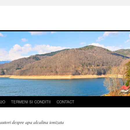
H2O
TERMENI SI CONDITII
CONTACT
autori despre apa alcalina ionizata