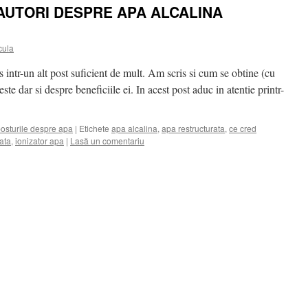
AUTORI DESPRE APA ALCALINA
cula
 intr-un alt post suficient de mult. Am scris si cum se obtine (cu
este dar si despre beneficiile ei. In acest post aduc in atentie printr-
posturile despre apa
|
Etichete
apa alcalina
,
apa restructurata
,
ce cred
ata
,
ionizator apa
|
Lasă un comentariu