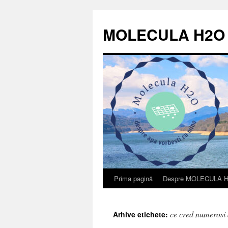
Sari
la
MOLECULA H2O
conținut
Prima pagină
Despre MOLECULA 
ce cred numerosi 
Arhive etichete: