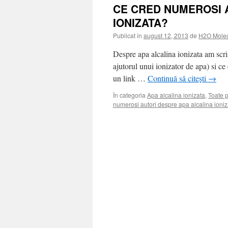
CE CRED NUMEROSI 
IONIZATA?
Publicat în
august 12, 2013
de
H2O Mole
Despre apa alcalina ionizata am scris
ajutorul unui ionizator de apa) si ce 
un link …
Continuă să citești
→
În categoria
Apa alcalina ionizata
,
Toate 
numerosi autori despre apa alcalina ioniz