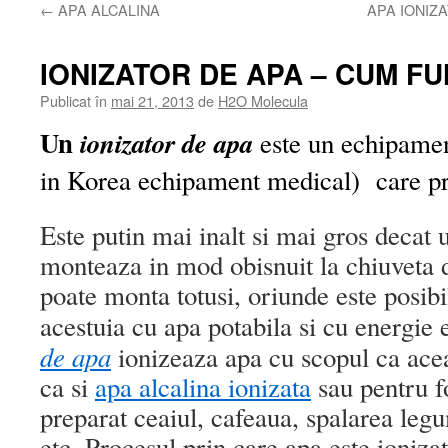
←
APA ALCALINA
APA IONIZA
IONIZATOR DE APA – CUM F
Publicat în
mai 21, 2013
de
H2O Molecula
Un
ionizator de apa
este un echipamen
in Korea echipament medical) care 
Este putin mai inalt si mai gros decat
monteaza in mod obisnuit la chiuveta d
poate monta totusi, oriunde este posib
acestuia cu apa potabila si cu energie 
de apa
ionizeaza apa cu scopul ca ace
ca si
apa alcalina ionizata
sau pentru fo
preparat ceaiul, cafeaua, spalarea legu
etc. Procesul prin care apa este ioniza