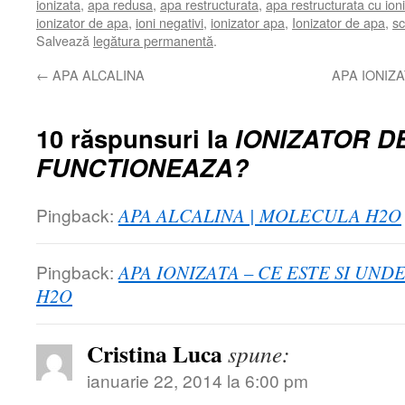
ionizata
,
apa redusa
,
apa restructurata
,
apa restructurata cu ion
ionizator de apa
,
ioni negativi
,
ionizator apa
,
Ionizator de apa
,
sc
Salvează
legătura permanentă
.
←
APA ALCALINA
APA IONIZA
10 răspunsuri la
IONIZATOR D
FUNCTIONEAZA?
Pingback:
APA ALCALINA | MOLECULA H2O
Pingback:
APA IONIZATA – CE ESTE SI UND
H2O
Cristina Luca
spune:
ianuarie 22, 2014 la 6:00 pm