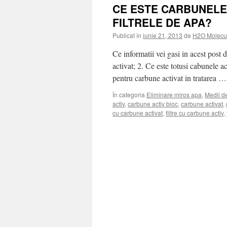
CE ESTE CARBUNELE 
FILTRELE DE APA?
Publicat în
iunie 21, 2013
de
H2O Molecu
Ce informatii vei gasi in acest post 
activat; 2. Ce este totusi cabunele a
pentru carbune activat in tratarea 
În categoria
Eliminare miros apa
,
Medii de
activ
,
carbune activ bloc
,
carbune activat
,
cu carbune activat
,
filtre cu carbune activ
,