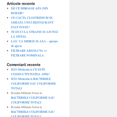
Articole recente
DE CE MIROASE APA DIN
BOILER?
CE CAUTA CLOSTRIDIUM IN
GHEATA UNUI RESTAURANT
FAST FOOD?
TE DUCI LA STRAND SI AJUNGI
LA SPITAL
LAS’ CA MERGE SI-ASA – apropo
de apa ta
FILTRARE ABSOLUTA vs
FILTRARE NOMINALA
Comentarii recente
H2O Molecula
la
CE ESTE
CONDUCTIVITATEA APEI?
H2O Molecula
la
BACTERIILE
COLIFORME SAU COLIFORMII
TOTALI
Rozalia-Mihaela Sorea
la
BACTERIILE COLIFORME SAU
COLIFORMII TOTALI
Rozalia-Mihaela Sorea
la
BACTERIILE COLIFORME SAU
COLIFORMII TOTALI