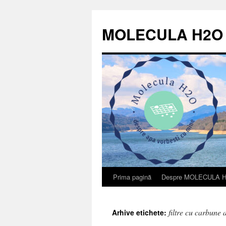
Sari
la
MOLECULA H2O
conținut
Prima pagină
Despre MOLECULA 
filtre cu carbune a
Arhive etichete: