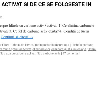
ACTIVAT SI DE CE SE FOLOSESTE IN
la
despre filtrele cu carbune activ / activat: 1. Ce elimina carbunele
ctivat? 3. Ce fel de carbune activ exista? 4. Conditii de lucru
…
Continuă să citești
→
 filtrare
,
Tehnici de filtrare
,
Toate posturile despre apa
|
Etichete
carbune
carbune granular activat
,
eliminare clor
,
eliminare gust si miros apa
,
filtrare
filtru apa cu carbune activat
,
filtru carbune activ
|
47 comentarii