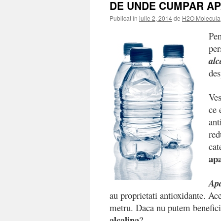
DE UNDE CUMPAR APA
Publicat în
iulie 2, 2014
de
H2O Molecula
Pen
per
alc
des
Ves
ce 
ant
red
cat
apa
Apa
au proprietati antioxidante. Ac
metru. Daca nu putem beneficia
alcalina
?