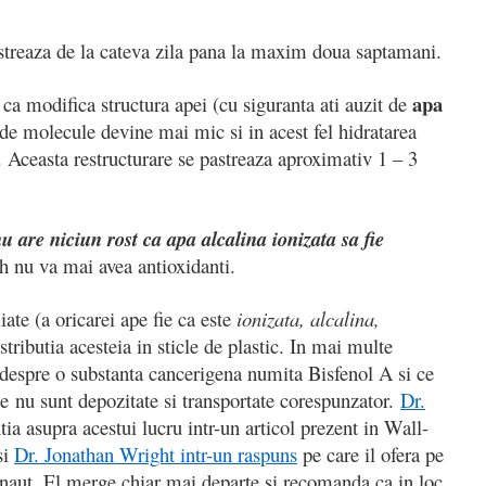
streaza de la cateva zila pana la maxim doua saptamani.
apa
ca modifica structura apei (cu siguranta ati auzit de
 de molecule devine mai mic si in acest fel hidratarea
 Aceasta restructurare se pastreaza aproximativ 1 – 3
u are niciun rost ca apa alcalina ionizata sa fie
h nu va mai avea antioxidanti.
ate (a oricarei ape fie ca este
ionizata, alcalina,
stributia acesteia in sticle de plastic. In mai multe
 despre o substanta cancerigena numita Bisfenol A si ce
e nu sunt depozitate si transportate corespunzator.
Dr.
tia asupra acestui lucru intr-un articol prezent in Wall-
si
Dr. Jonathan Wright intr-un raspuns
pe care il ofera pe
rnaut. El merge chiar mai departe si recomanda ca in loc