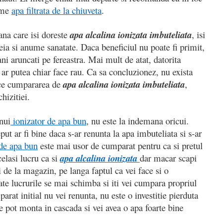
ume
apa filtrata de la chiuveta
.
na care isi doreste
apa alcalina ionizata imbuteliata
, isi
teia si anume sanatate. Daca beneficiul nu poate fi primit,
ni aruncati pe fereastra. Mai mult de atat, datorita
a ar putea chiar face rau. Ca sa concluzionez, nu exista
ice cumpararea de
apa alcalina ionizata imbuteliata
,
hizitiei.
nui
ionizator de apa bun
, nu este la indemana oricui.
ut ar fi bine daca s-ar renunta la apa imbuteliata si s-ar
 de apa bun
este mai usor de cumparat pentru ca si pretul
elasi lucru ca si
apa alcalina ionizata
dar macar scapi
i de la magazin, pe langa faptul ca vei face si o
te lucrurile se mai schimba si iti vei cumpara propriul
parat initial nu vei renunta, nu este o investitie pierduta
 se pot monta in cascada si vei avea o apa foarte bine