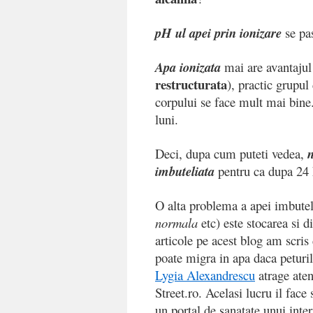
pH ul apei prin ionizare
se pa
Apa ionizata
mai are avantajul 
restructurata
), practic grupul
corpului se face mult mai bine.
luni.
Deci, dupa cum puteti vedea,
n
imbuteliata
pentru ca dupa 24 
O alta problema a apei imbuteli
normala
etc) este stocarea si di
articole pe acest blog am scris
poate migra in apa daca peturil
Lygia Alexandrescu
atrage aten
Street.ro. Acelasi lucru il face 
un portal de sanatate unui inte