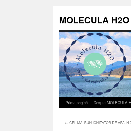
Sari
la
MOLECULA H2O
conținut
Prima pagină
Despre MOLECULA 
←
CEL MAI BUN IONIZATOR DE APA IN 