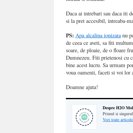
Daca ai intrebari sau daca iti d
si la pret accesibil, intreab
PS:
Apa alcalina ionizata
nu po
de ceea ce aveti, sa fiti multum
soare, de ploaie, de o floare fr
Dumnezeu. Fiti prietenosi cu ce
bine acest lucru. Sa urmam por
voua oamenii, faceti si voi lor
Doamne ajuta!
Despre H2O Mol
Primul si singurul
Vezi toate artico