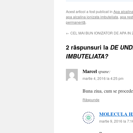
Acest articol a fost publicat în
Apa alcalina
apa alcalina ionizata imbuteliata
,
apa rest
permanentă
.
←
CEL MAI BUN IONIZATOR DE APA IN 
2 răspunsuri la
DE UND
IMBUTELIATA?
Marcel
spune:
martie 4, 2016 la 4:25 pm
Buna ziua, cum se procedea
Răspunde
MOLECULA H
martie 9, 2016 la 7: