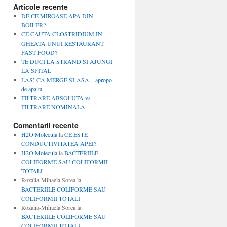
Articole recente
DE CE MIROASE APA DIN
BOILER?
CE CAUTA CLOSTRIDIUM IN
GHEATA UNUI RESTAURANT
FAST FOOD?
TE DUCI LA STRAND SI AJUNGI
LA SPITAL
LAS’ CA MERGE SI-ASA – apropo
de apa ta
FILTRARE ABSOLUTA vs
FILTRARE NOMINALA
Comentarii recente
H2O Molecula
la
CE ESTE
CONDUCTIVITATEA APEI?
H2O Molecula
la
BACTERIILE
COLIFORME SAU COLIFORMII
TOTALI
Rozalia-Mihaela Sorea
la
BACTERIILE COLIFORME SAU
COLIFORMII TOTALI
Rozalia-Mihaela Sorea
la
BACTERIILE COLIFORME SAU
COLIFORMII TOTALI