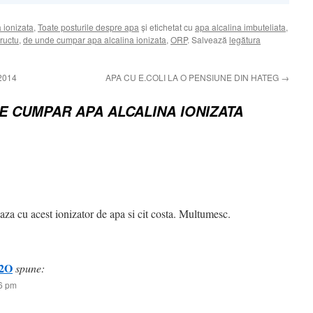
 ionizata
,
Toate posturile despre apa
și etichetat cu
apa alcalina imbuteliata
,
ructu
,
de unde cumpar apa alcalina ionizata
,
ORP
. Salvează
legătura
2014
APA CU E.COLI LA O PENSIUNE DIN HATEG
→
E CUMPAR APA ALCALINA IONIZATA
za cu acest ionizator de apa si cit costa. Multumesc.
2O
spune:
16 pm