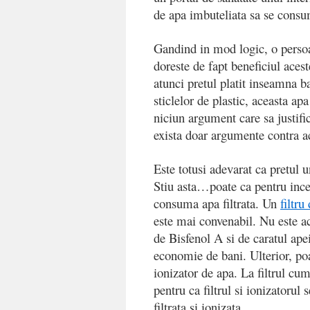
de apa imbuteliata sa se cons
Gandind in mod logic, o persoa
doreste de fapt beneficiul aces
atunci pretul platit inseamna ba
sticlelor de plastic, aceasta ap
niciun argument care sa justif
exista doar argumente contra ac
Este totusi adevarat ca pretul u
Stiu asta…poate ca pentru incep
consuma apa filtrata. Un
filtru
este mai convenabil. Nu este ac
de Bisfenol A si de caratul ape
economie de bani. Ulterior, poa
ionizator de apa. La filtrul cum
pentru ca filtrul si ionizatorul
filtrata si ionizata.