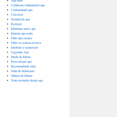
Apa dura
Certificare echipamente apa
Contaminanti apa
Conversii
Dezinfectie apa
Ecologie
Eliminare miros apa
Epurare apa uzata
Filtre apa casnice
Filtre cu osmoza inversa
Intrebari si raspunsuri
Legislatie Apa
Medii de filtrare
Presa despre apa
Recomandarile mele
Statii de dedurizare
Tehnici de filtrare
Toate posturile despre apa