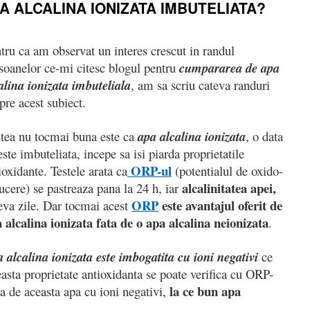
 ALCALINA IONIZATA IMBUTELIATA?
tru ca am observat un interes crescut in randul
soanelor ce-mi citesc blogul pentru
cumpararea de apa
alina ionizata imbuteliala
, am sa scriu cateva randuri
pre acest subiect.
tea nu tocmai buna este ca
apa alcalina ionizat
a
, o data
este imbuteliata, incepe sa isi piarda proprietatile
ORP-ul
ioxidante. Testele arata ca
(potentialul de oxido-
alcalinitatea apei,
ucere) se pastreaza pana la 24 h, iar
ORP
este avantajul oferit de
eva zile. Dar tocmai acest
 alcalina ionizata fata de o apa alcalina neionizata
.
 alcalina ionizata este imbogatita cu ioni negativi
ce
easta proprietate antioxidanta se poate verifica cu ORP-
la ce bun apa
 de aceasta apa cu ioni negativi,