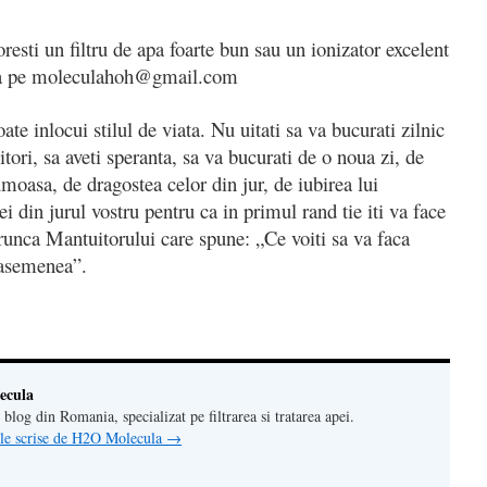
oresti un filtru de apa foarte bun sau un ionizator excelent
a-ma pe moleculahoh@gmail.com
ate inlocui stilul de viata. Nu uitati sa va bucurati zilnic
itori, sa aveti speranta, sa va bucurati de o noua zi, de
umoasa, de dragostea celor din jur, de iubirea lui
i din jurul vostru pentru ca in primul rand tie iti va face
unca Mantuitorului care spune: „Ce voiti sa va faca
 asemenea”.
ecula
 blog din Romania, specializat pe filtrarea si tratarea apei.
lele scrise de H2O Molecula
→