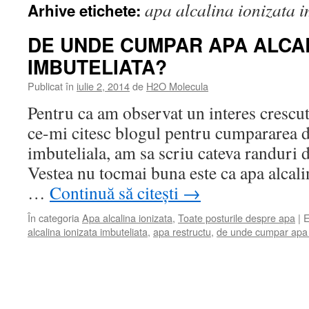
apa alcalina ionizata i
Arhive etichete:
DE UNDE CUMPAR APA ALCAL
IMBUTELIATA?
Publicat în
iulie 2, 2014
de
H2O Molecula
Pentru ca am observat un interes crescu
ce-mi citesc blogul pentru cumpararea de
imbuteliala, am sa scriu cateva randuri d
Vestea nu tocmai buna este ca apa alcalin
…
Continuă să citești
→
În categoria
Apa alcalina ionizata
,
Toate posturile despre apa
|
E
alcalina ionizata imbuteliata
,
apa restructu
,
de unde cumpar apa a