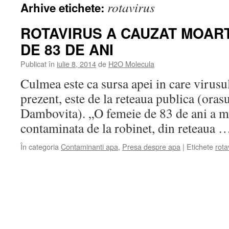
rotavirus
Arhive etichete:
ROTAVIRUS A CAUZAT MOART
DE 83 DE ANI
Publicat în
iulie 8, 2014
de
H2O Molecula
Culmea este ca sursa apei in care virusu
prezent, este de la reteaua publica (ora
Dambovita). „O femeie de 83 de ani a mu
contaminata de la robinet, din reteaua
În categoria
Contaminanti apa
,
Presa despre apa
|
Etichete
rota