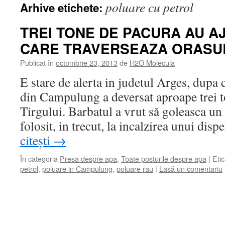
poluare cu petrol
Arhive etichete:
TREI TONE DE PACURA AU A
CARE TRAVERSEAZA ORASU
Publicat în
octombrie 23, 2013
de
H2O Molecula
E stare de alerta in judetul Arges, dupa 
din Campulung a deversat aproape trei t
Tirgului. Barbatul a vrut să goleasca un
folosit, in trecut, la incalzirea unui dis
citești
→
În categoria
Presa despre apa
,
Toate posturile despre apa
|
Eti
petrol
,
poluare in Campulung
,
poluare rau
|
Lasă un comentariu