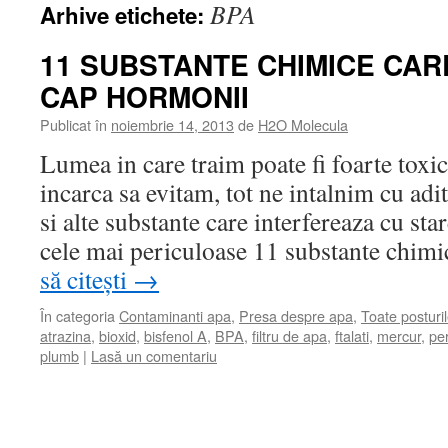
BPA
Arhive etichete:
11 SUBSTANTE CHIMICE CARE
CAP HORMONII
Publicat în
noiembrie 14, 2013
de
H2O Molecula
Lumea in care traim poate fi foarte toxi
incarca sa evitam, tot ne intalnim cu adit
si alte substante care interfereaza cu star
cele mai periculoase 11 substante chimi
să citești
→
În categoria
Contaminanti apa
,
Presa despre apa
,
Toate posturi
atrazina
,
bioxid
,
bisfenol A
,
BPA
,
filtru de apa
,
ftalati
,
mercur
,
per
plumb
|
Lasă un comentariu