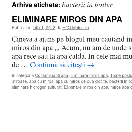
bacterii in boiler
Arhive etichete:
ELIMINARE MIROS DIN APA
Publicat în
iulie 1, 2013
de
H2O Molecula
Cineva a ajuns pe blogul meu cautand i
miros din apa „. Acum, nu am de unde sa 
apa rece sau la apa calda. In cele mai mu
de …
Continuă să citești
→
În categoria
Contaminanti apa
,
Eliminare miros apa
,
Toate postu
miroase
,
apa cu miros
,
apa cu miros de oua clocite
,
bacterii in bo
eliminare hidrogen sulfurat
,
Eliminare miros din apa
,
miros apa 