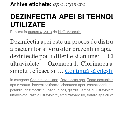
apa ozonata
Arhive etichete:
DEZINFECTIA APEI SI TEHNO
UTILIZATE
Publicat în
august 4, 2013
de
H2O Molecula
Dezinfectia apei este un proces de distr
a bacteriilor si virusilor prezenti in apa
dezinfectie pot fi diferite si anume: – 
ultraviolete – Ozonarea 1. Clorinarea a
simplu , eficace si …
Continuă să citeșt
În categoria
Contaminanti apa
,
Dezinfectie apa
,
Toate posturile
apa ozonata
,
bacterii coliforme
,
clorinarea apei
,
criptosporidium
potabile
,
dezinfectie cu ozon
,
e coli
,
giardia
,
lampa cu ultraviolet
ultraviolete
,
razele ultraviolete
,
sterilizatoare uv
,
tratare apa cu 