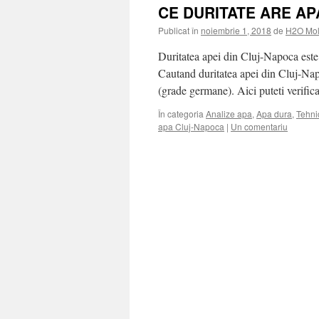
CE DURITATE ARE AP
Publicat în
noiembrie 1, 2018
de
H2O Mol
Duritatea apei din Cluj-Napoca este 
Cautand duritatea apei din Cluj-Nap
(grade germane). Aici puteti verifi
În categoria
Analize apa
,
Apa dura
,
Tehnic
apa Cluj-Napoca
|
Un comentariu