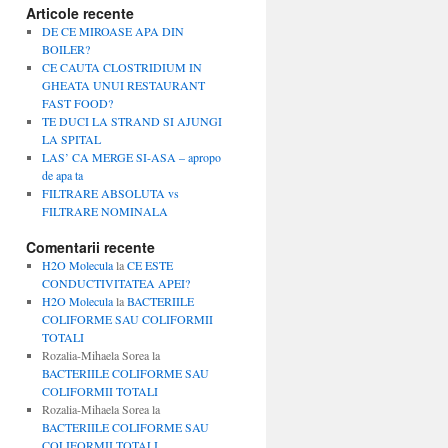
Articole recente
DE CE MIROASE APA DIN
BOILER?
CE CAUTA CLOSTRIDIUM IN
GHEATA UNUI RESTAURANT
FAST FOOD?
TE DUCI LA STRAND SI AJUNGI
LA SPITAL
LAS’ CA MERGE SI-ASA – apropo
de apa ta
FILTRARE ABSOLUTA vs
FILTRARE NOMINALA
Comentarii recente
H2O Molecula
la
CE ESTE
CONDUCTIVITATEA APEI?
H2O Molecula
la
BACTERIILE
COLIFORME SAU COLIFORMII
TOTALI
Rozalia-Mihaela Sorea
la
BACTERIILE COLIFORME SAU
COLIFORMII TOTALI
Rozalia-Mihaela Sorea
la
BACTERIILE COLIFORME SAU
COLIFORMII TOTALI