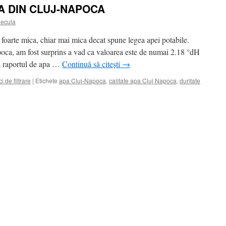
A DIN CLUJ-NAPOCA
ecula
foarte mica, chiar mai mica decat spune legea apei potabile.
oca, am fost surprins a vad ca valoarea este de numai 2.18 °dH
ca raportul de apa …
Continuă să citești
→
i de filtrare
|
Etichete
apa Cluj-Napoca
,
calitate apa Cluj Napoca
,
duritate