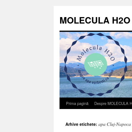
Sari
la
MOLECULA H2O
conținut
Prima pagină
Despre MOLECULA 
apa Cluj-Napoca
Arhive etichete: