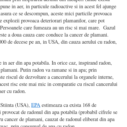
ne in aer, in particule radioactive si in acest fel ajunge
masura ce se descompun, aceste mici particile provoaca
e explozii provoaca deteriorari plamanilor, care pot
 Persoanele care fumeaza au un risc si mai mare. Gazul
, este a doua cauza care conduce la cancer de plamani.
00 de decese pe an, in USA, din cauza aerului cu radon,
in aer din apa potabila. In orice caz, inspirand radon,
e plamani. Putin radon va ramane si in apa; prin
e riscul de dezvoltare a cancerului la organele interne,
cest risc este mai mic in comparatie cu riscul cancerului
aer cu radon.
e Stiinta (USA),
EPA
estimeaza ca exista 168 de
 provocat de radonul din apa potabila (probabil cifrele se
u cancer de plamani, cauzat de radonul eliberat din apa
omac, prin consumul de apa cu radon.