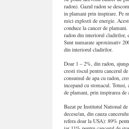
radon). Gazul radon se descompu
in plamani prin inspirare. Pe 
mici explozii de energie. Acest
conduce la cancer de plamani.
radon din interiorul cladirilor
Sunt numarate aproximativ 200
din interiorul cladirilor.
Doar 1 – 2%, din radon, ajunge 
cresti riscul pentru cancerul d
consumul de apa cu radon, crest
incepand cu stomacul. Totusi, a
de plamani, prin inspirarea de 
Bazat pe Institutul National d
decese/an, din cauza cancerului
refera doar la USA): 89% pentr
iar 11% pentru cancerul de st