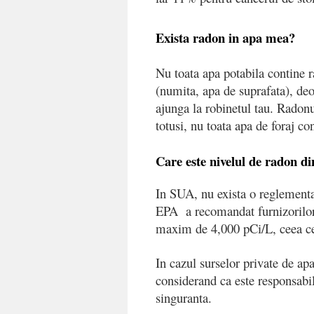
Exista radon in apa mea?
Nu toata apa potabila contine r
(numita, apa de suprafata), deoa
ajunga la robinetul tau. Radonul
totusi, nu toata apa de foraj co
Care este nivelul de radon din
In SUA, nu exista o reglementa
EPA a recomandat furnizorilor 
maxim de 4,000 pCi/L, ceea ce 
In cazul surselor private de ap
considerand ca este responsabil
singuranta.