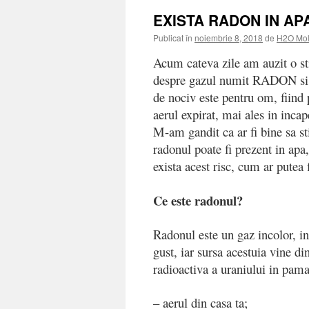
EXISTA RADON IN AP
Publicat în
noiembrie 8, 2018
de
H2O Mol
Acum cateva zile am auzit o st
despre gazul numit RADON si 
de nociv este pentru om, fiind 
aerul expirat, mai ales in incap
M-am gandit ca ar fi bine sa st
radonul poate fi prezent in apa,
exista
acest risc, cum ar putea f
Ce este radonul?
Radonul este un gaz incolor, in
gust, iar sursa acestuia vine di
radioactiva a uraniului in pama
– aerul din casa ta;