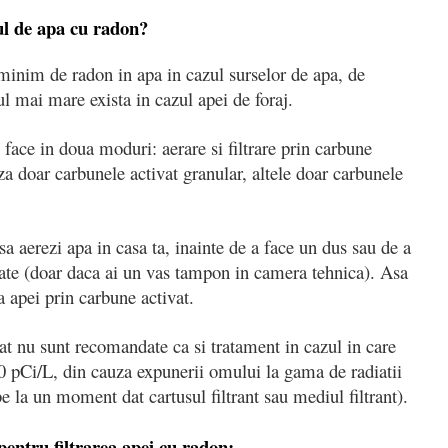
l de apa cu radon?
inim de radon in apa in cazul surselor de apa, de
cul mai mare exista in cazul apei de foraj.
 face in doua moduri: aerare si filtrare prin carbune
a doar carbunele activat granular, altele doar carbunele
sa aerezi apa in casa ta, inainte de a face un dus sau de a
oate (doar daca ai un vas tampon in camera tehnica). Asa
ea apei prin carbune activat.
ivat nu sunt recomandate ca si tratament in cazul in care
0 pCi/L, din cauza expunerii omului la gama de radiatii
e la un moment dat cartusul filtrant sau mediul filtrant).
pentru filtrarea apei cu radon: