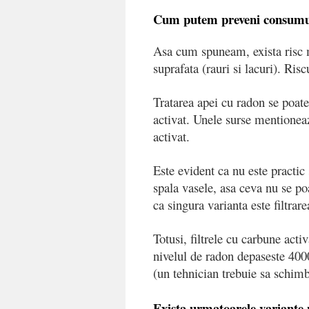
Cum putem preveni consumu
Asa cum spuneam, exista risc m
suprafata (rauri si lacuri). Ris
Tratarea apei cu radon se poate
activat. Unele surse mentioneaz
activat.
Este evident ca nu este practic 
spala vasele, asa ceva nu se p
ca singura varianta este filtrar
Totusi, filtrele cu carbune act
nivelul de radon depaseste 400
(un tehnician trebuie sa schimb
Exista urmatoarele variante 