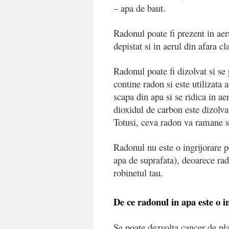
– apa de baut.
Radonul poate fi prezent in aeru
depistat si in aerul din afara cla
Radonul poate fi dizolvat si se
contine radon si este utilizata 
scapa din apa si se ridica in ae
dioxidul de carbon este dizolvat 
Totusi, ceva radon va ramane s
Radonul nu este o ingrijorare p
apa de suprafata), deoarece rado
robinetul tau.
De ce radonul in apa este o i
Se poate dezvolta cancer de pla