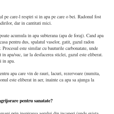
l pe care-l respiri si in apa pe care o bei. Radonul fost
dirilor, dar in cantitati mici.
 poate acumula in apa subterana (apa de foraj). Cand apa
acasa pentru dus, spalatul vaselor, gatit, gazul radon
r. Procesul este similar cu bauturile carbonatate, unde
in apa/suc, iar la desfacerea sticlei, gazul este eliberat.
i in apa.
entru apa care vin de rauri, lacuri, rezervoare (numita,
nul este eliberat in aer, inainte ca apa sa ajunga la
ngrijorare pentru sanatate?
mani prin inspirarea aerului din incaperi (unde exista