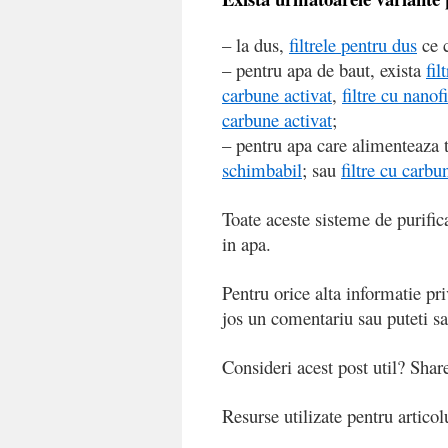
– la dus,
filtrele pentru dus
ce c
– pentru apa de baut, exista
fil
carbune activat
,
filtre cu nanof
carbune activat
;
– pentru apa care alimenteaza t
schimbabil
; sau
filtre cu carbu
Toate aceste sisteme de purific
in apa.
Pentru orice alta informatie priv
jos un comentariu sau puteti 
Consideri acest post util? Share
Resurse utilizate pentru articol