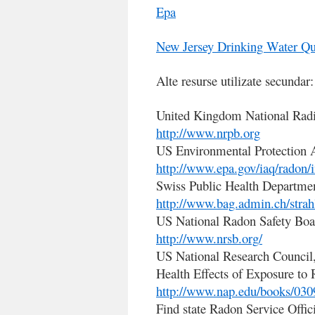
Epa
New Jersey Drinking Water Qua
Alte resurse utilizate secundar:
United Kingdom National Radi
http://www.nrpb.org
US Environmental Protection
http://www.epa.gov/iaq/radon/
Swiss Public Health Departme
http://www.bag.admin.ch/strah
US National Radon Safety Boa
http://www.nrsb.org/
US National Research Council,
Health Effects of Exposure to R
http://www.nap.edu/books/030
Find state Radon Service Offici