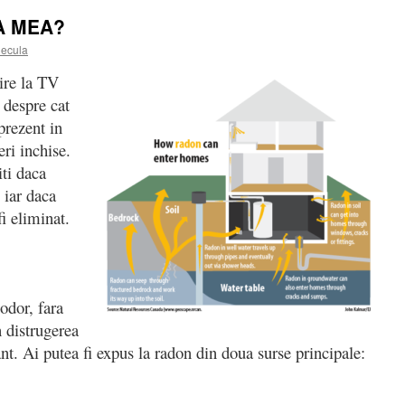
A MEA?
ecula
ire la TV
despre cat
prezent in
eri inchise.
iti daca
 iar daca
i eliminat.
odor, fara
n distrugerea
nt. Ai putea fi expus la radon din doua surse principale: