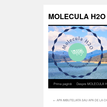
Sari
la
MOLECULA H2O
conținut
Prima pagină
Despre MOLECULA 
←
APA IMBUTELIATA SAU APA DE LA C