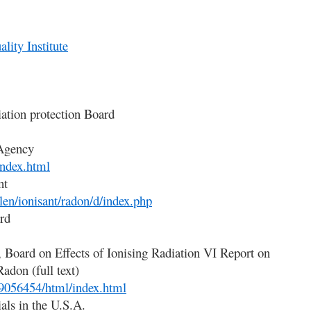
lity Institute
ation protection Board
 Agency
index.html
nt
len/ionisant/radon/d/index.php
rd
 Board on Effects of Ionising Radiation VI Report on
adon (full text)
9056454/html/index.html
als in the U.S.A.