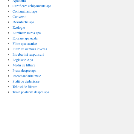
Apa dura
Certificare echipamente apa
Contaminanti apa
Conversii
Dezinfectie apa
Ecologie
Eliminare miros apa
Epurare apa uzata
Filtre apa casnice
Filtre cu osmoza inversa
Intrebari si raspunsuri
Legislatie Apa
Medii de filtrare
Presa despre apa
Recomandarile mele
Statii de dedurizare
Tehnici de filtrare
Toate posturile despre apa