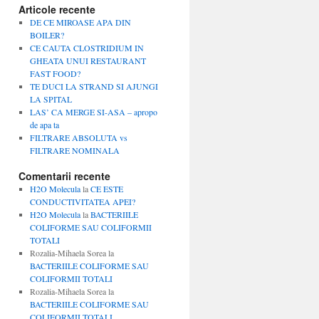
Articole recente
DE CE MIROASE APA DIN
BOILER?
CE CAUTA CLOSTRIDIUM IN
GHEATA UNUI RESTAURANT
FAST FOOD?
TE DUCI LA STRAND SI AJUNGI
LA SPITAL
LAS’ CA MERGE SI-ASA – apropo
de apa ta
FILTRARE ABSOLUTA vs
FILTRARE NOMINALA
Comentarii recente
H2O Molecula
la
CE ESTE
CONDUCTIVITATEA APEI?
H2O Molecula
la
BACTERIILE
COLIFORME SAU COLIFORMII
TOTALI
Rozalia-Mihaela Sorea
la
BACTERIILE COLIFORME SAU
COLIFORMII TOTALI
Rozalia-Mihaela Sorea
la
BACTERIILE COLIFORME SAU
COLIFORMII TOTALI