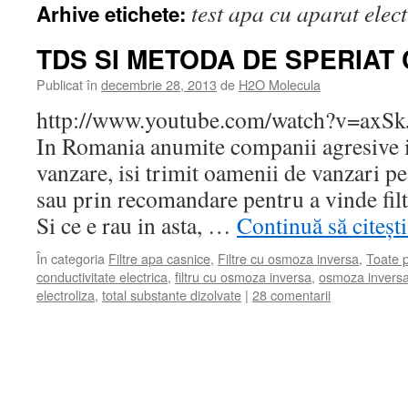
test apa cu aparat elect
Arhive etichete:
TDS SI METODA DE SPERIAT 
Publicat în
decembrie 28, 2013
de
H2O Molecula
http://www.youtube.com/watch?v=axSkJ
In Romania anumite companii agresive i
vanzare, isi trimit oamenii de vanzari pe
sau prin recomandare pentru a vinde fil
Si ce e rau in asta, …
Continuă să citeșt
În categoria
Filtre apa casnice
,
Filtre cu osmoza inversa
,
Toate p
conductivitate electrica
,
filtru cu osmoza inversa
,
osmoza invers
electroliza
,
total substante dizolvate
|
28 comentarii