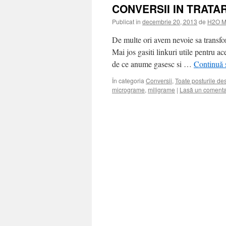
CONVERSII IN TRATA
Publicat în
decembrie 20, 2013
de
H2O M
De multe ori avem nevoie sa transfor
Mai jos gasiti linkuri utile pentru ac
de ce anume gasesc si …
Continuă s
În categoria
Conversii
,
Toate posturile de
micrograme
,
miligrame
|
Lasă un comenta