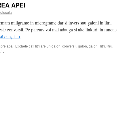
REA APEI
olecula
mam miligrame in micrograme dar si invers sau galoni in litri.
este conversii. Pe parcurs voi mai adauga si alte linkuri, in functie
ă citești
→
spre apa
|
Etichete
cati litri are un galon
,
conversii
,
galon
,
galoni
,
litri
,
litru
,
riu