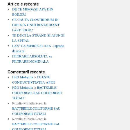
Articole recente
DE CE MIROASE APA DIN
BOILER?
CE CAUTA CLOSTRIDIUM IN
GHEATA UNUI RESTAURANT
FAST FOOD?
TE DUCI LA STRAND SI AJUNGI
LA SPITAL
LAS’ CA MERGE SI-ASA – apropo
de apa ta
FILTRARE ABSOLUTA vs
FILTRARE NOMINALA
Comentarii recente
H2O Molecula
la
CE ESTE
CONDUCTIVITATEA APEI?
H2O Molecula
la
BACTERIILE
COLIFORME SAU COLIFORMII
TOTALI
Rozalia-Mihaela Sorea
la
BACTERIILE COLIFORME SAU
COLIFORMII TOTALI
Rozalia-Mihaela Sorea
la
BACTERIILE COLIFORME SAU
COLIFORMII TOTALI