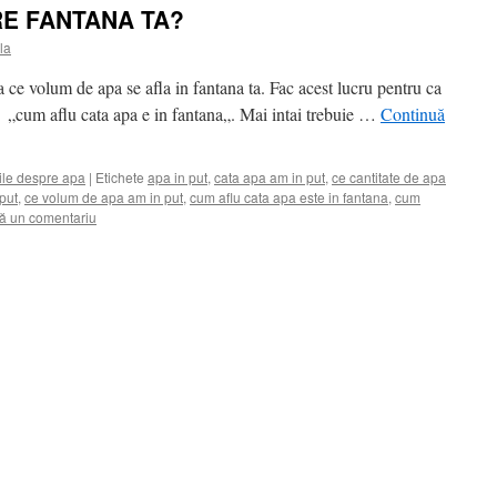
RE FANTANA TA?
la
a ce volum de apa se afla in fantana ta. Fac acest lucru pentru ca
 „cum aflu cata apa e in fantana„. Mai intai trebuie …
Continuă
ile despre apa
|
Etichete
apa in put
,
cata apa am in put
,
ce cantitate de apa
 put
,
ce volum de apa am in put
,
cum aflu cata apa este in fantana
,
cum
ă un comentariu