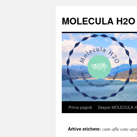
Sari
la
MOLECULA H2O
conținut
Prima pagină
Despre MOLECULA 
cum aflu cata apa
Arhive etichete: