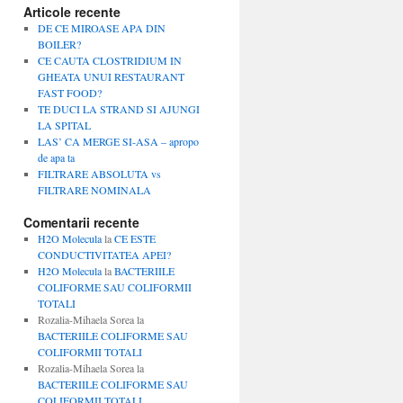
Articole recente
DE CE MIROASE APA DIN
BOILER?
CE CAUTA CLOSTRIDIUM IN
GHEATA UNUI RESTAURANT
FAST FOOD?
TE DUCI LA STRAND SI AJUNGI
LA SPITAL
LAS’ CA MERGE SI-ASA – apropo
de apa ta
FILTRARE ABSOLUTA vs
FILTRARE NOMINALA
Comentarii recente
H2O Molecula
la
CE ESTE
CONDUCTIVITATEA APEI?
H2O Molecula
la
BACTERIILE
COLIFORME SAU COLIFORMII
TOTALI
Rozalia-Mihaela Sorea
la
BACTERIILE COLIFORME SAU
COLIFORMII TOTALI
Rozalia-Mihaela Sorea
la
BACTERIILE COLIFORME SAU
COLIFORMII TOTALI