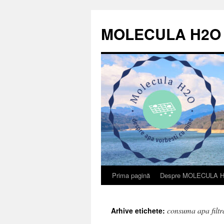
Sari
la
MOLECULA H2O
conținut
Prima pagină
Despre MOLECULA 
consuma apa filtr
Arhive etichete: