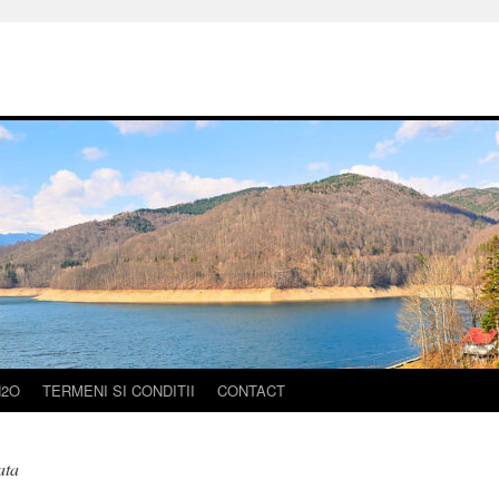
H2O
TERMENI SI CONDITII
CONTACT
ata