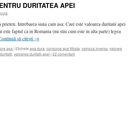
ENTRU DURITATEA APEI
cula
 prieten. Intrebarea suna cam asa: Care este valoarea duritatii apei
t este faptul ca in Romania (nu stiu cum este in alta parte) legea
Continuă să citești
→
spre apa
|
Etichete
apa dura
,
consuma apa filtrata
,
osmoza inversa
,
valoare
uritatii
,
valoarea duritatii apei
|
22 comentarii