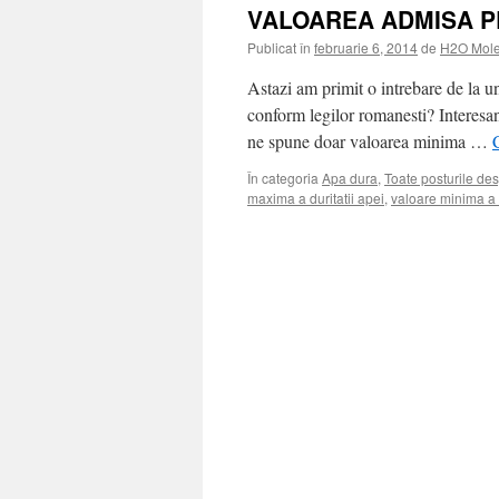
VALOAREA ADMISA P
Publicat în
februarie 6, 2014
de
H2O Mole
Astazi am primit o intrebare de la un
conform legilor romanesti? Interesan
ne spune doar valoarea minima …
În categoria
Apa dura
,
Toate posturile de
maxima a duritatii apei
,
valoare minima a d