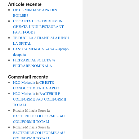
Articole recente
DE CE MIROASE APA DIN
BOILER?
CE CAUTA CLOSTRIDIUM IN
GHEATA UNUI RESTAURANT
FAST FOOD?
TE DUCI LA STRAND SI AJUNGI
LA SPITAL
LAS’ CA MERGE SI-ASA – apropo
de apa ta
FILTRARE ABSOLUTA vs
FILTRARE NOMINALA
Comentarii recente
H2O Molecula
la
CE ESTE
CONDUCTIVITATEA APEI?
H2O Molecula
la
BACTERIILE
COLIFORME SAU COLIFORMII
TOTALI
Rozalia-Mihaela Sorea
la
BACTERIILE COLIFORME SAU
COLIFORMII TOTALI
Rozalia-Mihaela Sorea
la
BACTERIILE COLIFORME SAU
COLIFORMII TOTALI