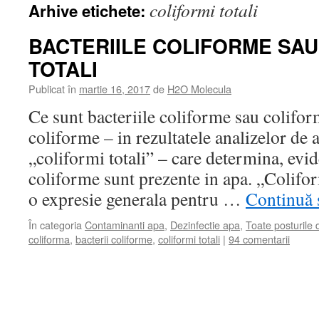
coliformi totali
Arhive etichete:
BACTERIILE COLIFORME SAU
TOTALI
Publicat în
martie 16, 2017
de
H2O Molecula
Ce sunt bacteriile coliforme sau coliform
coliforme – in rezultatele analizelor de a
„coliformi totali” – care determina, evid
coliforme sunt prezente in apa. „Coliform
o expresie generala pentru …
Continuă s
În categoria
Contaminanti apa
,
Dezinfectie apa
,
Toate posturile
coliforma
,
bacterii coliforme
,
coliformi totali
|
94 comentarii