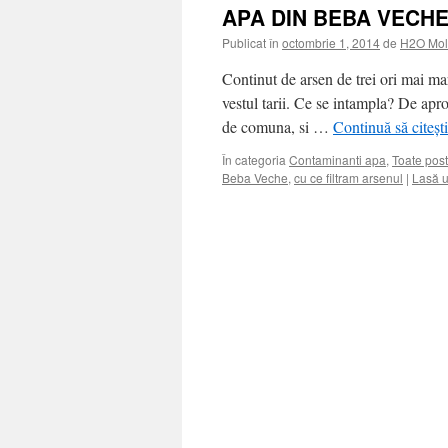
APA DIN BEBA VECH
Publicat în
octombrie 1, 2014
de
H2O Mol
Continut de arsen de trei ori mai m
vestul tarii. Ce se intampla? De apr
de comuna, si …
Continuă să citeșt
În categoria
Contaminanti apa
,
Toate post
Beba Veche
,
cu ce filtram arsenul
|
Lasă u