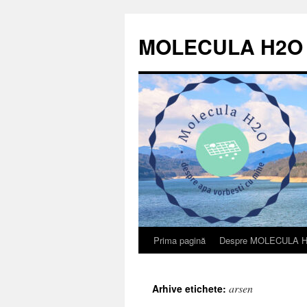
Sari
la
MOLECULA H2O
conținut
Prima pagină
Despre MOLECULA 
arsen
Arhive etichete: