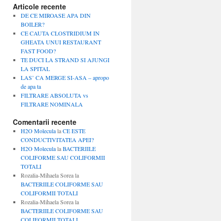
Articole recente
DE CE MIROASE APA DIN
BOILER?
CE CAUTA CLOSTRIDIUM IN
GHEATA UNUI RESTAURANT
FAST FOOD?
TE DUCI LA STRAND SI AJUNGI
LA SPITAL
LAS’ CA MERGE SI-ASA – apropo
de apa ta
FILTRARE ABSOLUTA vs
FILTRARE NOMINALA
Comentarii recente
H2O Molecula
la
CE ESTE
CONDUCTIVITATEA APEI?
H2O Molecula
la
BACTERIILE
COLIFORME SAU COLIFORMII
TOTALI
Rozalia-Mihaela Sorea
la
BACTERIILE COLIFORME SAU
COLIFORMII TOTALI
Rozalia-Mihaela Sorea
la
BACTERIILE COLIFORME SAU
COLIFORMII TOTALI