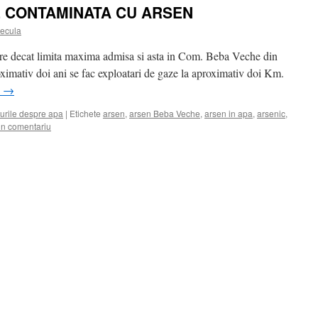
E CONTAMINATA CU ARSEN
ecula
are decat limita maxima admisa si asta in Com. Beba Veche din
oximativ doi ani se fac exploatari de gaze la aproximativ doi Km.
i
→
urile despre apa
|
Etichete
arsen
,
arsen Beba Veche
,
arsen in apa
,
arsenic
,
n comentariu