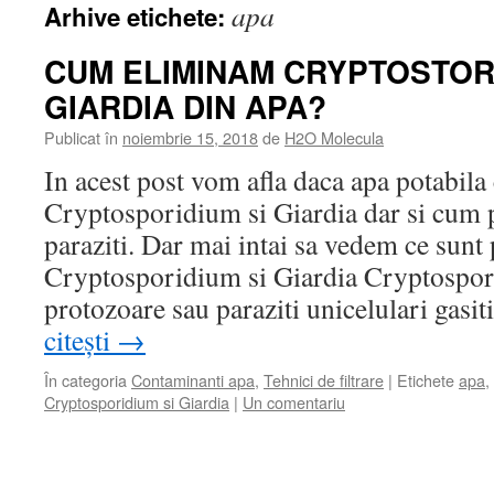
apa
Arhive etichete:
CUM ELIMINAM CRYPTOSTORI
GIARDIA DIN APA?
Publicat în
noiembrie 15, 2018
de
H2O Molecula
In acest post vom afla daca apa potabila
Cryptosporidium si Giardia dar si cum p
paraziti. Dar mai intai sa vedem ce sunt 
Cryptosporidium si Giardia Cryptospori
protozoare sau paraziti unicelulari gasi
citești
→
În categoria
Contaminanti apa
,
Tehnici de filtrare
|
Etichete
apa
,
Cryptosporidium si Giardia
|
Un comentariu