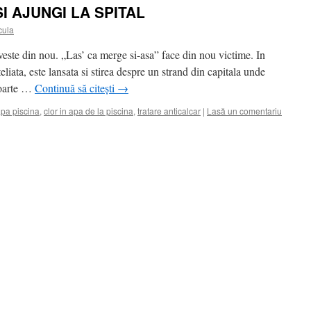
I AJUNGI LA SPITAL
cula
este din nou. „Las’ ca merge si-asa” face din nou victime. In
eliata, este lansata si stirea despre un strand din capitala unde
foarte …
Continuă să citești
→
pa piscina
,
clor in apa de la piscina
,
tratare anticalcar
|
Lasă un comentariu