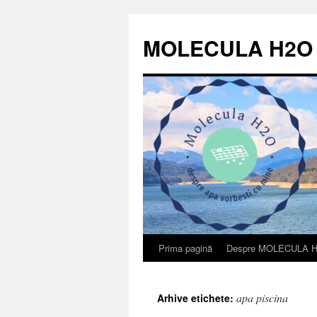
Sari
la
MOLECULA H2O
conținut
Prima pagină
Despre MOLECULA 
apa piscina
Arhive etichete: