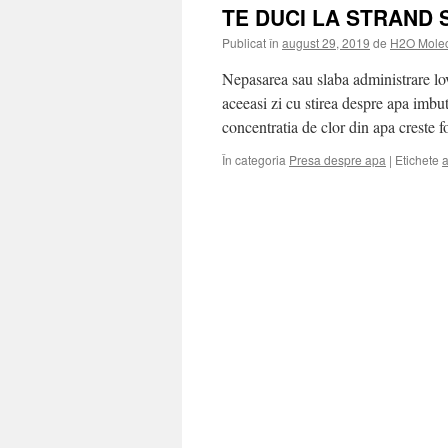
TE DUCI LA STRAND S
Publicat în
august 29, 2019
de
H2O Mole
Nepasarea sau slaba administrare lov
aceeasi zi cu stirea despre apa imbut
concentratia de clor din apa creste 
În categoria
Presa despre apa
|
Etichete
a