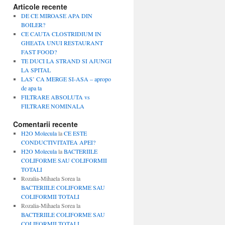
Articole recente
DE CE MIROASE APA DIN
BOILER?
CE CAUTA CLOSTRIDIUM IN
GHEATA UNUI RESTAURANT
FAST FOOD?
TE DUCI LA STRAND SI AJUNGI
LA SPITAL
LAS’ CA MERGE SI-ASA – apropo
de apa ta
FILTRARE ABSOLUTA vs
FILTRARE NOMINALA
Comentarii recente
H2O Molecula
la
CE ESTE
CONDUCTIVITATEA APEI?
H2O Molecula
la
BACTERIILE
COLIFORME SAU COLIFORMII
TOTALI
Rozalia-Mihaela Sorea
la
BACTERIILE COLIFORME SAU
COLIFORMII TOTALI
Rozalia-Mihaela Sorea
la
BACTERIILE COLIFORME SAU
COLIFORMII TOTALI